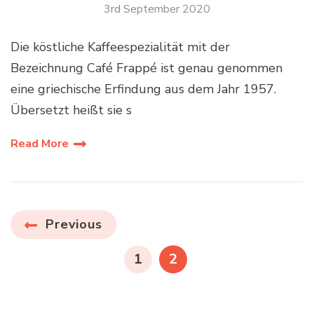
3rd September 2020
Die köstliche Kaffeespezialität mit der
Bezeichnung Café Frappé ist genau genommen
eine griechische Erfindung aus dem Jahr 1957.
Übersetzt heißt sie s
Read More
Seitennummerierung
Previous
der
PAGE
PAGE
1
2
Beiträge