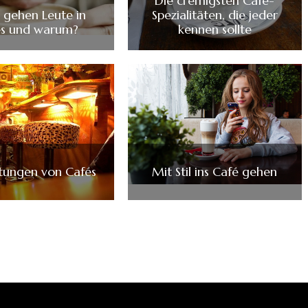
Die cremigsten Café-
gehen Leute in
Spezialitäten, die jeder
és und warum?
kennen sollte
tungen von Cafés
Mit Stil ins Café gehen